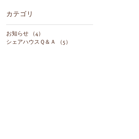
カテゴリ
お知らせ
（4）
4件の記事
シェアハウスＱ＆Ａ
（5）
5件の記事
建築の様子
（0）
0件の記事
リノベーション
（0）
0件の記事
日常
（1）
1件の記事
イベント
（1）
1件の記事
今すぐ始める
（4）
4件の記事
コミュニティ
（2）
2件の記事
ブログ作成のヒント
（3）
3件の記事
アーカイブ
2020年2月
（5）
5件の記事