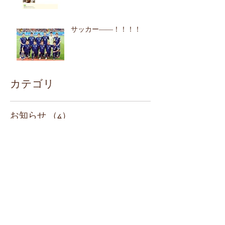
サッカー――！！！！
カテゴリ
お知らせ
（4）
4件の記事
シェアハウスＱ＆Ａ
（5）
5件の記事
建築の様子
（0）
0件の記事
リノベーション
（0）
0件の記事
日常
（1）
1件の記事
イベント
（1）
1件の記事
今すぐ始める
（4）
4件の記事
コミュニティ
（2）
2件の記事
ブログ作成のヒント
（3）
3件の記事