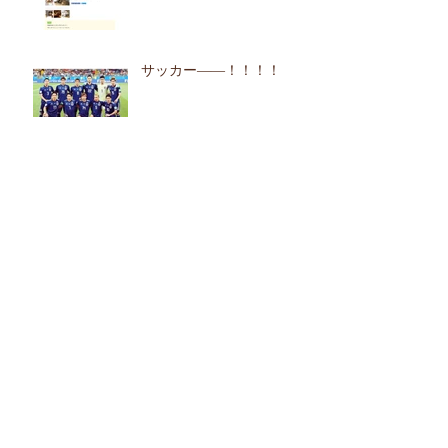
サッカー――！！！！
カテゴリ
お知らせ
（4）
4件の記事
シェアハウスＱ＆Ａ
（5）
5件の記事
建築の様子
（0）
0件の記事
リノベーション
（0）
0件の記事
日常
（1）
1件の記事
イベント
（1）
1件の記事
今すぐ始める
（4）
4件の記事
コミュニティ
（2）
2件の記事